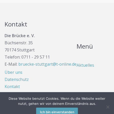
Kontakt
Die Brücke e. V.
Büchsenstr. 35
Menü
70174 Stuttgart
Telefon: 0711 - 29 57 11
E-Mail:
bruecke-stuttgart@t-online.de
Aktuelles
Über uns
Datenschutz
Kontakt
Diese Website benutzt Cookies. Wenn du die Website weiter
nutzt, gehen wir von deinem Einverständnis aus.
Bereitgestellt von
WordPress
&
Highwind
.
Ich bin einverstanden