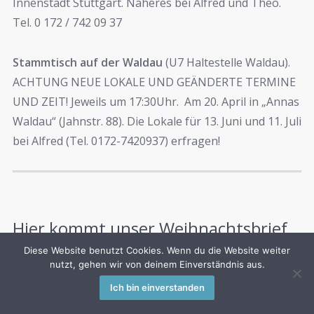
Innenstadt Stuttgart. Näheres bei Alfred und Theo.
Tel. 0 172 / 742 09 37
Stammtisch auf der Waldau
(U7 Haltestelle Waldau).
ACHTUNG NEUE LOKALE UND GEÄNDERTE TERMINE
UND ZEIT! Jeweils um 17:30Uhr. Am 20. April in „Annas
Waldau“ (Jahnstr. 88). Die Lokale für 13. Juni und 11. Juli
bei Alfred (Tel. 0172-7420937) erfragen!
Hier kommt unser Weihnachtsbrief
aus der Brücke!
Diese Website benutzt Cookies. Wenn du die Website weiter
nutzt, gehen wir von deinem Einverständnis aus.
Es sind Schätze aus unserem Jahr, auch sehr
Ich bin einverstanden
persönliche.