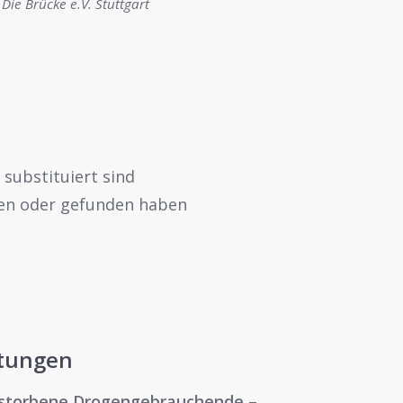
Die Brücke e.V. Stuttgart
substituiert sind
hen oder gefunden haben
ltunge
n
verstorbene Drogengebrauchende
–