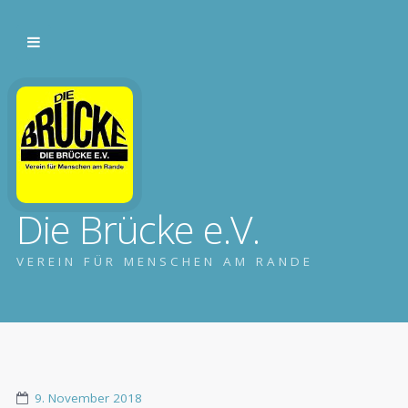
Die Brücke e.V.
VEREIN FÜR MENSCHEN AM RANDE
9. November 2018