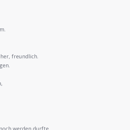
m.
er, freundlich.
gen.
,
nnoch werden durfte.