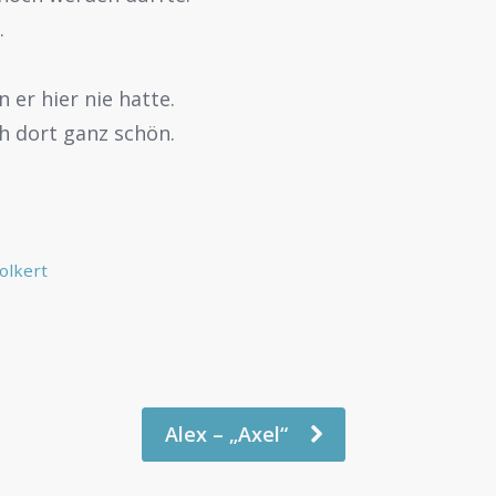
.
 er hier nie hatte.
ch dort ganz schön.
olkert
Alex – „Axel“