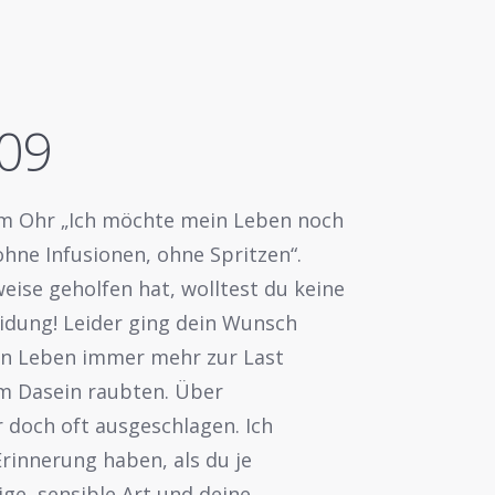
009
 im Ohr „Ich möchte mein Leben noch
hne Infusionen, ohne Spritzen“.
ise geholfen hat, wolltest du keine
idung! Leider ging dein Wunsch
dein Leben immer mehr zur Last
m Dasein raubten. Über
r doch oft ausgeschlagen. Ich
rinnerung haben, als du je
ige, sensible Art und deine